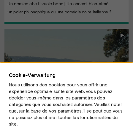
Un nemico che ti vuole bene | Un ennemi bien-aimé
Un polar philosophique ou une comédie noire italienne ?
Cookie-Verwaltung
Nous utilisons des cookies pour vous offrir une
expérience optimale sur le site web. Vous pouvez
décider vous-même dans les paramètres des
catégories que vous souhaitez autoriser. Veuillez noter
CRITIQUES
que, sur la base de vos paramètres, il se peut que vous
SOLOMAMMA – Les limites de l’autodétermination
ne puissiez plus utiliser toutes les fonctionnalités du
Une femme décide de devenir mère sans partenaire et de
site.
suivre son propre chemin vers la parentalité.