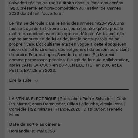
Salvadori réalise ce récit à tiroirs dans le Paris des années
1920, présenté en hors-compétition au Festival de Cannes
2026 dont il fait l'ouverture.
Le film se déroule dans le Paris des années 1920-1930. Une
fausse voyante fait croire à un jeune peintre qu’elle peut le
mettre en contact avec son épouse défunte. Ce faisant, elle
tombe amoureuse de lui et devient la porte-parole de sa
propre rivale. L'occultisme était en vogue à cette époque, en
raison de l'effondrement des religions et du besoin persistant
de croire. Pour cet opus Savadori a choisi Pio Marmaï
comme personnage principal, il s'agit de leur 4e collaboration,
après DANS LA COUR en 2014, EN LIBERTÉ ! en 2018 et LA
PETITE BANDE en 2022.
Lire la suite
LA VÉNUS ÉLECTRIQUE
| Réalisation: Pierre Salvadori | Cast:
Pio Marmaï, Anaïs Demoustier, Gilles Lellouche, Vimala Pons |
Comédie | 122 minutes | France, 2026 | Distribution: Frenetic
Films
Date de sortie au cinéma
Romandie:
13. mai 2026