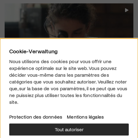
Cookie-Verwaltung
Nous utilisons des cookies pour vous offrir une
expérience optimale sur le site web. Vous pouvez
décider vous-même dans les paramètres des
catégories que vous souhaitez autoriser. Veuillez noter
FREE STREAMING
que, sur la base de vos paramètres, il se peut que vous
UNRUEH
ne puissiez plus utiliser toutes les fonctionnalités du
Le deuxième long métrage de Cyril Schäublin "Unrueh" défie
site.
nos habitudes visuelles.
Protection des données
Mentions légales
Tout autoriser