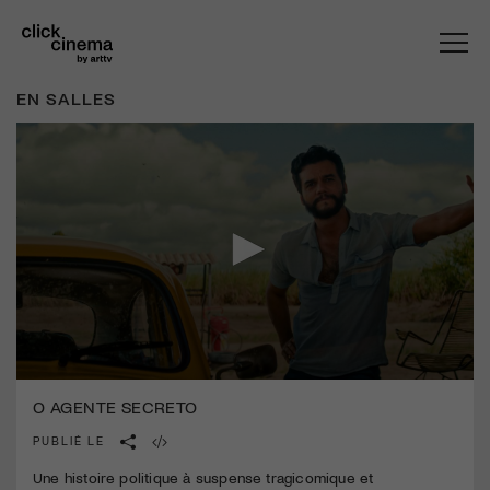
EN SALLES
0
seconds
O AGENTE SECRETO
of
1
PUBLIÉ LE
minute,
51
Une histoire politique à suspense tragicomique et