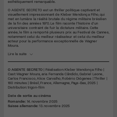
seconds
esthétiquement remarquable.
O
AGENTE
SECRETO
est un thriller politique captivant et
visuellement impressionnant de Kleber Mendonça Filho, qui
met en lumière la réalité brutale du régime militaire brésilien
de la fin des années 1970. Le film raconte l’histoire d’un
universitaire contraint de fuir la dictature militaire. Cette
année, le film a remporté plusieurs prix au Festival de Cannes,
notamment celui du meilleur réalisateur et celui du meilleur
acteur pour la performance exceptionnelle de Wagner
Moura.
Lire la suite
O AGENTE SECRETO
| Réalisation: Kleber Mendonça Filho |
Cast: Wagner Moura, aria Fernanda Cândido, Gabriel Leone,
Carlos Francisco, Alice Carvalho, Robério Diógenes | Thriller |
160 minutes | Brésil, France, Allemagne, Pays-Bas, 2025 |
Distribution: trigon-film
Date de sortie au cinéma
Romandie:
14. novembre 2025
Suisse allemande:
13. novembre 2025