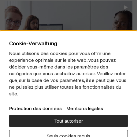
Cookie-Verwaltung
Nous utilisons des cookies pour vous offrir une
expérience optimale sur le site web. Vous pouvez
décider vous-même dans les paramètres des
catégories que vous souhaitez autoriser. Veuillez noter
STREAMING
que, sur la base de vos paramètres, il se peut que vous
ne puissiez plus utiliser toutes les fonctionnalités du
L'AUDITION (DIE ANHÖRUNG)
site.
Lorsque l'avenir dépend du fait de raconter son vécu.
Protection des données
Mentions légales
Tout autoriser
Seuls cookies requis