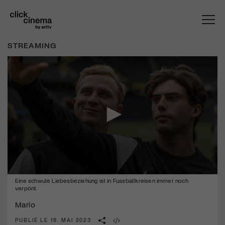
STREAMING
0
Eine schwule Liebesbeziehung ist in Fussballkreisen immer noch
seconds
verpönt.
of
2
Mario
minutes,
6
PUBLIÉ LE 19. MAI 2023