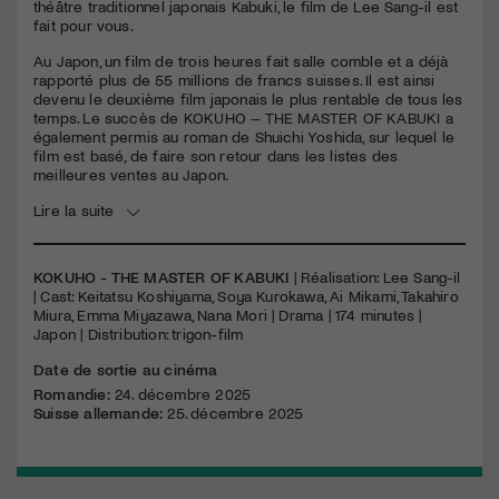
seconds
théâtre traditionnel japonais Kabuki, le film de Lee Sang-il est
fait pour vous.
Au Japon, un film de trois heures fait salle comble et a déjà
rapporté plus de 55 millions de francs suisses. Il est ainsi
devenu le deuxième film japonais le plus rentable de tous les
temps. Le succès de
KOKUHO
–
THE
MASTER
OF
KABUKI
a
également permis au roman de Shuichi Yoshida, sur lequel le
film est basé, de faire son retour dans les listes des
meilleures ventes au Japon.
Lire la suite
KOKUHO - THE MASTER OF KABUKI
| Réalisation: Lee Sang-il
| Cast: Keitatsu Koshiyama, Soya Kurokawa, Ai Mikami, Takahiro
Miura, Emma Miyazawa, Nana Mori | Drama | 174 minutes |
Japon | Distribution: trigon-film
Date de sortie au cinéma
Romandie:
24. décembre 2025
Suisse allemande:
25. décembre 2025