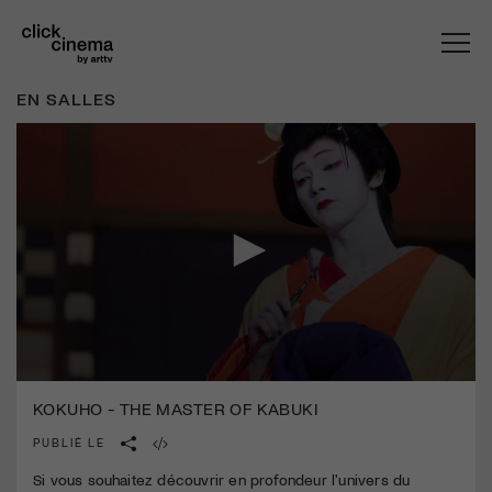
EN SALLES
0
seconds
KOKUHO - THE MASTER OF KABUKI
of
1
PUBLIÉ LE
minute,
40
Si vous souhaitez découvrir en profondeur l'univers du