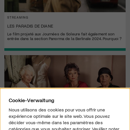
STREAMING
LES PARADIS DE DIANE
Le film projeté aux Journées de Soleure fait également son
entrée dans la section Panorma de la Berlinale 2024. Pourquoi ?
Cookie-Verwaltung
Nous utilisons des cookies pour vous offrir une
expérience optimale sur le site web. Vous pouvez
décider vous-même dans les paramètres des
catégories que vous souhaitez autoriser. Veuillez noter
STREAMING