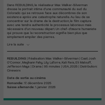
seconds
Dans
REBUILDING
, le réalisateur Max Walker-Silverman
dresse le portrait intime d’une communauté du sud du
Colorado qui se retrouve face aux décombres de son
existence après une catastrophe naturelle. Au lieu de se
concentrer sur le drame de la destruction, le film capture
avec une tendre authenticité le processus laborieux mais
nécessaire d’un nouveau départ. Un chef-d’œuvre humaniste
qui prouve que la reconstruction signifie bien plus que
simplement empiler des pierres.
Lire la suite
REBUILDING
| Réalisation: Max Walker-Silverman | Cast: Josh
O’Connor, Meghann Fahy, Lily LaTorre, Kali Reis, Eli Malouff,
Jefferson Mays | Drama | 95 minutes | USA, 2025 | Distribution:
Cineworx
Date de sortie au cinéma
Romandie:
17. décembre 2025
Suisse allemande:
1. janvier 2026