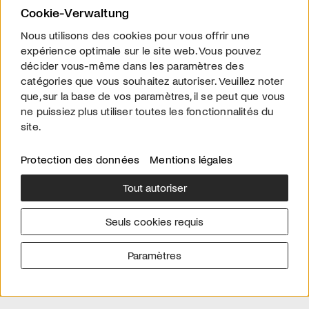
Cookie-Verwaltung
Nous utilisons des cookies pour vous offrir une
expérience optimale sur le site web. Vous pouvez
décider vous-même dans les paramètres des
STREAMING
catégories que vous souhaitez autoriser. Veuillez noter
L'AMOUR DE MES PARENTS
que, sur la base de vos paramètres, il se peut que vous
Le portrait de parents du cinéaste Peter Liechti est sans doute
ne puissiez plus utiliser toutes les fonctionnalités du
l'un des films documentaires les plus touchants de l'histoire du
site.
cinéma suisse.
Protection des données
Mentions légales
Tout autoriser
Seuls cookies requis
Version allemande
Mentions légales
A propos de arttv.ch
Protection des données
Paramètres
© 2026 arttv.ch