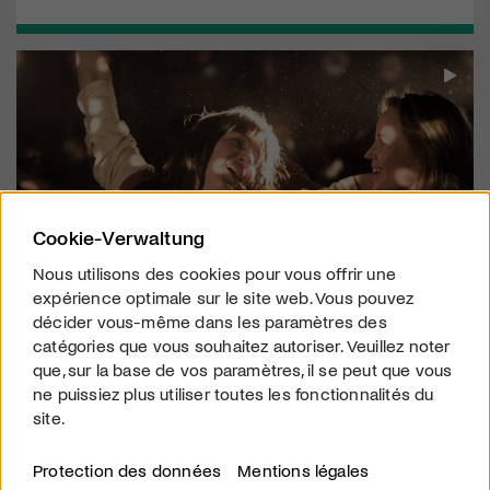
Cookie-Verwaltung
Nous utilisons des cookies pour vous offrir une
expérience optimale sur le site web. Vous pouvez
décider vous-même dans les paramètres des
STREAMING
catégories que vous souhaitez autoriser. Veuillez noter
L'ordre divin - Die göttliche Ordnung
que, sur la base de vos paramètres, il se peut que vous
Projeté dans plus de 50 pays et contribution officielle de la
ne puissiez plus utiliser toutes les fonctionnalités du
Suisse aux Oscars 2018. Un jalon de l'histoire du cinéma suisse
site.
!
Protection des données
Mentions légales