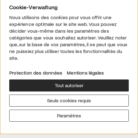
Cookie-Verwaltung
Nous utilisons des cookies pour vous offrir une
expérience optimale sur le site web. Vous pouvez
décider vous-même dans les paramètres des
catégories que vous souhaitez autoriser. Veuillez noter
STREAMING
que, sur la base de vos paramètres, il se peut que vous
Mario
ne puissiez plus utiliser toutes les fonctionnalités du
Deux footballeurs gays qui ne peuvent pas montrer leurs
site.
sentiments.
Protection des données
Mentions légales
Tout autoriser
Seuls cookies requis
Version allemande
Mentions légales
A propos de arttv.ch
Protection des données
Paramètres
© 2026 arttv.ch