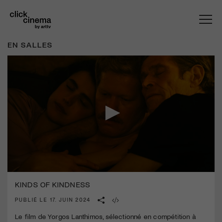
EN SALLES
0
seconds
KINDS OF KINDNESS
of
56
PUBLIÉ LE 17. JUIN 2024
seconds
Le film de Yorgos Lanthimos, sélectionné en compétition à