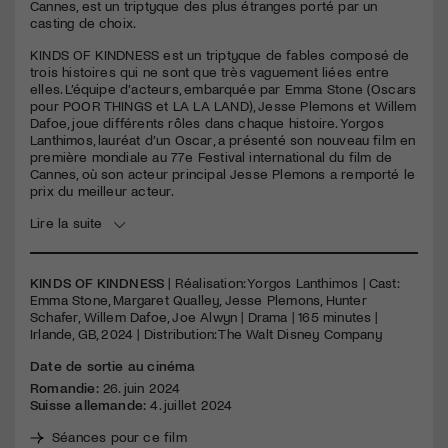
Cannes, est un triptyque des plus étranges porté par un
casting de choix.
KINDS
OF
KINDNESS
est un triptyque de fables composé de
trois histoires qui ne sont que très vaguement liées entre
elles. L’équipe d’acteurs, embarquée par Emma Stone (Oscars
pour
POOR
THINGS
et LA LA
LAND
), Jesse Plemons et Willem
Dafoe, joue différents rôles dans chaque histoire. Yorgos
Lanthimos, lauréat d’un Oscar, a présenté son nouveau film en
première mondiale au 77e Festival international du film de
Cannes, où son acteur principal Jesse Plemons a remporté le
prix du meilleur acteur.
Lire la suite
KINDS OF KINDNESS
| Réalisation: Yorgos Lanthimos | Cast:
Emma Stone, Margaret Qualley, Jesse Plemons, Hunter
Schafer, Willem Dafoe, Joe Alwyn | Drama | 165 minutes |
Irlande, GB, 2024 | Distribution: The Walt Disney Company
Date de sortie au cinéma
Romandie:
26. juin 2024
Suisse allemande:
4. juillet 2024
Séances pour ce film