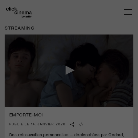
STREAMING
0
seconds
EMPORTE-MOI
of
1
PUBLIÉ LE 14. JANVIER 2026
minute,
34
Des retrouvailles personnelles — déclenchées par Godard,