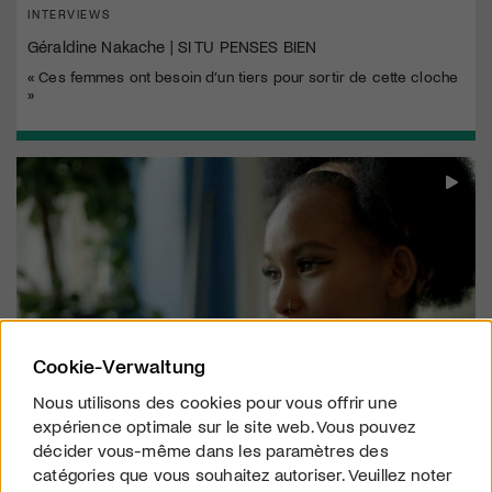
INTERVIEWS
Géraldine Nakache | SI TU PENSES BIEN
« Ces femmes ont besoin d’un tiers pour sortir de cette cloche
»
Cookie-Verwaltung
Nous utilisons des cookies pour vous offrir une
expérience optimale sur le site web. Vous pouvez
BIENTÔT EN SALLES
décider vous-même dans les paramètres des
FREEDOM, SHEWIT'S DESTINY – Un documentaire sensible
catégories que vous souhaitez autoriser. Veuillez noter
sur la migration et le combat pour l’autodétermination.