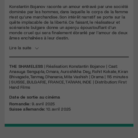
seconds
Konstantin Bojanov raconte un amour entravé par une société
dominée par les hommes, dans laquelle le corps de la femme
n’est qu’une marchandise. Son intérêt narratif se porte sur la
quête implacable de la liberté. Ce faisant, le réalisateur et
scénariste bulgare donne un aperçu époustouflant d’un
monde cruel qui sera finalement ébranlé par l’amour de deux
âmes enchaînées à leur destin.
Lire la suite
THE SHAMELESS
| Réalisation: Konstantin Bojanov | Cast:
Anasuya Sengupta, Omara, Auroshikha Dey, Rohit Kokate, Kiran
Bhivagade, Tanmay Dhanania, Mita​ Vashish | Drama | 115 minutes
| SUISSE, BULGARIE, FRANCE, TAÏWAN, INDE | Distribution: First
Hand Films
Date de sortie au cinéma
Romandie:
9. avril 2025
Suisse allemande:
10. avril 2025