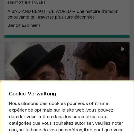
BIENTÔT EN SALLES
A SAD AND BEAUTIFUL WORLD – Une histoire d’amour
émouvante qui traverse plusieurs décennies
Bientôt au cinéma
Cookie-Verwaltung
Nous utilisons des cookies pour vous offrir une
expérience optimale sur le site web. Vous pouvez
décider vous-même dans les paramètres des
STREAMING
catégories que vous souhaitez autoriser. Veuillez noter
LE CHAT QUI PENSE
que, sur la base de vos paramètres, il se peut que vous