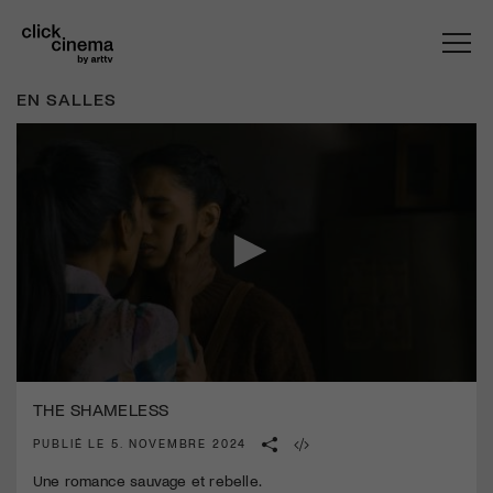
EN SALLES
0
seconds
THE SHAMELESS
of
1
PUBLIÉ LE 5. NOVEMBRE 2024
minute,
42
Une romance sauvage et rebelle.